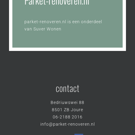
Parket-renoveren.nl
parket-renoveren.nl is een onderdeel
van
Suver Wonen
contact
Bedriuwswei 88
8501 ZB Joure
06-2188 2016
info@parket-renoveren.nl