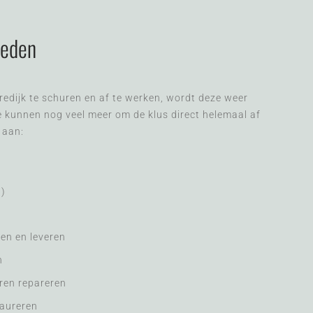
heden
redijk te schuren en af te werken, wordt deze weer
 kunnen nog veel meer om de klus direct helemaal af
 aan:
n)
en en leveren
n
ren repareren
taureren