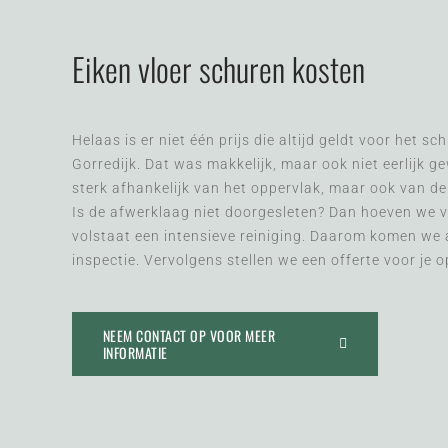
Eiken vloer schuren kosten
Helaas is er niet één prijs die altijd geldt voor het s
Gorredijk. Dat was makkelijk, maar ook niet eerlijk g
sterk afhankelijk van het oppervlak, maar ook van de 
Is de afwerklaag niet doorgesleten? Dan hoeven we v
volstaat een intensieve reiniging. Daarom komen we al
inspectie. Vervolgens stellen we een offerte voor je o
NEEM CONTACT OP VOOR MEER
INFORMATIE