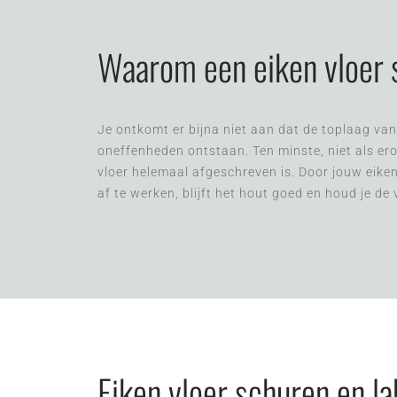
Waarom een eiken vloer
Je ontkomt er bijna niet aan dat de toplaag van 
oneffenheden ontstaan. Ten minste, niet als erop
vloer helemaal afgeschreven is. Door jouw eiken
af te werken, blijft het hout goed en houd je de
Eiken vloer schuren en la