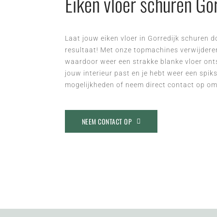
Eiken vloer schuren Go
Laat jouw eiken vloer in Gorredijk schuren 
resultaat! Met onze topmachines verwijdere
waardoor weer een strakke blanke vloer onts
jouw interieur past en je hebt weer een spik
mogelijkheden of neem direct contact op om
NEEM CONTACT OP