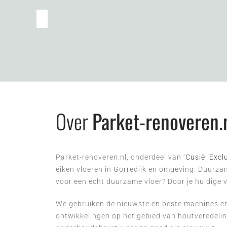
Over
Parket-renoveren.
Parket-renoveren.nl, onderdeel van ‘
Cusiël Excl
eiken vloeren in Gorredijk en omgeving. Duurzam
voor een écht duurzame vloer? Door je huidige 
We gebruiken de nieuwste en beste machines en 
ontwikkelingen op het gebied van houtveredeling