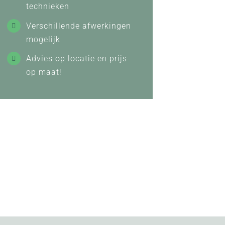
technieken
Verschillende afwerkingen
mogelijk
Advies op locatie en prijs
op maat!