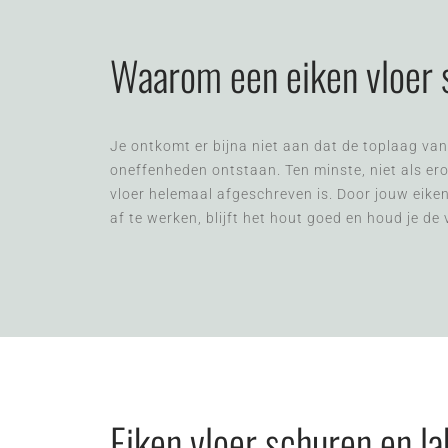
Waarom een eiken vloer
Je ontkomt er bijna niet aan dat de toplaag van 
oneffenheden ontstaan. Ten minste, niet als erop
vloer helemaal afgeschreven is. Door jouw eike
af te werken, blijft het hout goed en houd je de
Eiken vloer schuren en la