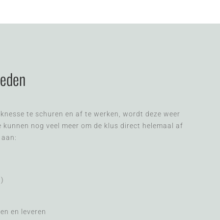
heden
rknesse te schuren en af te werken, wordt deze weer
 kunnen nog veel meer om de klus direct helemaal af
 aan:
n)
en en leveren