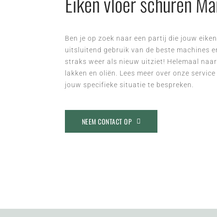
Eiken vloer schuren M
Ben je op zoek naar een partij die jouw eik
uitsluitend gebruik van de beste machines e
straks weer als nieuw uitziet! Helemaal naar
lakken en oliën. Lees meer over onze servic
jouw specifieke situatie te bespreken.
NEEM CONTACT OP