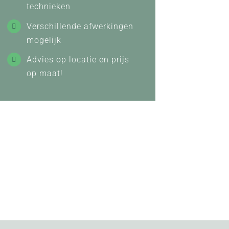
technieken
Verschillende afwerkingen
mogelijk
Advies op locatie en prijs
op maat!