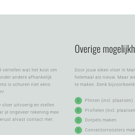
Overige mogelijk
3 vertellen wat het kost om
Door jouw eiken vloer in Ma
 onder andere afhankelijk
helemaal als nieuw. Maar we
oms is schuren niet eens
te maken. Denk bijvoorbeeld
en!
Plinten (incl. plaatsen)
vloer uitvoerig en stellen
Profielen (incl. plaatse
aar je ongeveer rekening mee
erust alvast contact met
Dorpels maken
Convectorroosters mak