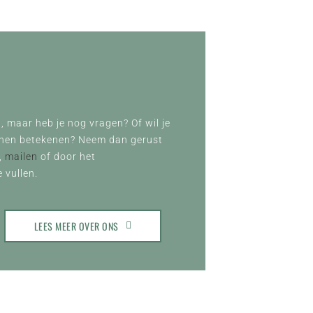
, maar heb je nog vragen? Of wil je
nnen betekenen? Neem dan gerust
,
mailen
of door het
 vullen.
LEES MEER OVER ONS