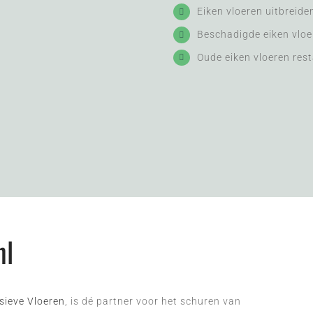
Eiken vloeren uitbreide
Beschadigde eiken vloe
Oude eiken vloeren res
nl
usieve Vloeren
, is dé partner voor het schuren van