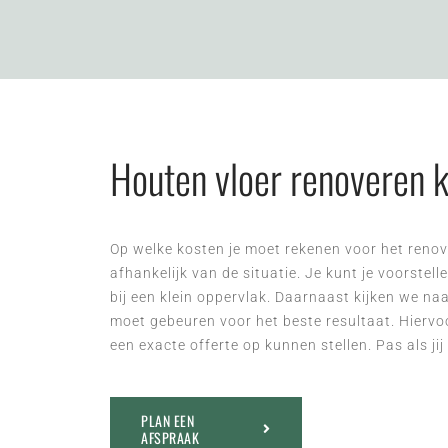
Houten vloer renoveren 
Op welke kosten je moet rekenen voor het renove
afhankelijk van de situatie. Je kunt je voorstell
bij een klein oppervlak. Daarnaast kijken we naa
moet gebeuren voor het beste resultaat. Hiervoo
een exacte offerte op kunnen stellen. Pas als j
PLAN EEN
AFSPRAAK