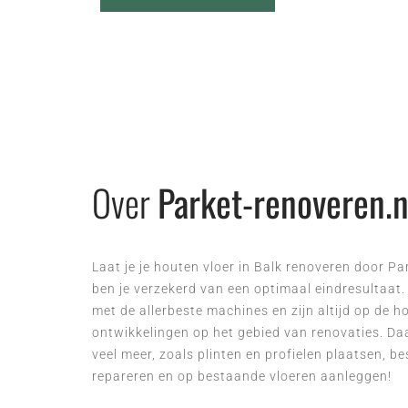
Over
Parket-renoveren.n
Laat je je houten vloer in Balk renoveren door P
ben je verzekerd van een optimaal eindresultaat.
met de allerbeste machines en zijn altijd op de 
ontwikkelingen op het gebied van renovaties. D
veel meer, zoals plinten en profielen plaatsen, b
repareren en op bestaande vloeren aanleggen!