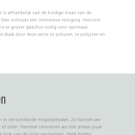
Dit is afhankelijk van de huidige staat van de
 Dan volstaat een intensieve reiniging. Hiervoor
 Is er grover geschut nodig voor optimaal
n Balk door deze eerst te schuren, te polijsten en
en
jn er verschillende mogelijkheden. Zo kunnen we
of oliën. Hiermee renoveren we niet alleen jouw
e look van de vloer permanent. Denk hierbij