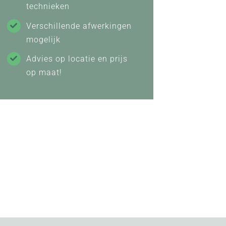
technieken
Verschillende afwerkingen
mogelijk
Advies op locatie en prijs
op maat!