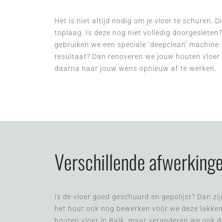
Het is niet altijd nodig om je vloer te schuren. 
toplaag. Is deze nog niet volledig doorgesleten?
gebruiken we een speciale ‘deepclean’ machine.
resultaat? Dan renoveren we jouw houten vloer i
daarna naar jouw wens opnieuw af te werken.
Verschillende afwerking
Is de vloer goed geschuurd en gepolijst? Dan zi
het hout ook nog bewerken vóór we deze lakken 
houten vloer in Balk, maar veranderen we ook d