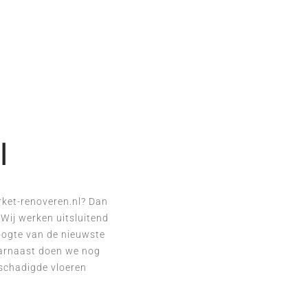
l
arket-renoveren.nl? Dan
 Wij werken uitsluitend
hoogte van de nieuwste
aarnaast doen we nog
eschadigde vloeren