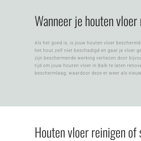
Wanneer je houten vloer
Als het goed is, is jouw houten vloer beschermd
het hout zelf niet beschadigd en gaat je vloer 
zijn beschermende werking verliezen door bijvo
tijd om jouw houten vloer in Balk te laten reno
beschermlaag, waardoor deze er weer als nieuw 
Houten vloer reinigen of