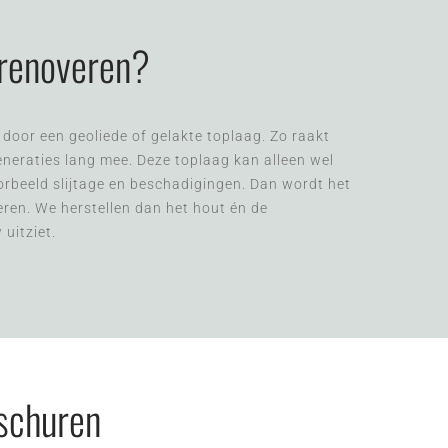
 renoveren?
 door een geoliede of gelakte toplaag. Zo raakt
generaties lang mee. Deze toplaag kan alleen wel
orbeeld slijtage en beschadigingen. Dan wordt het
veren. We herstellen dan het hout én de
uitziet.
 schuren