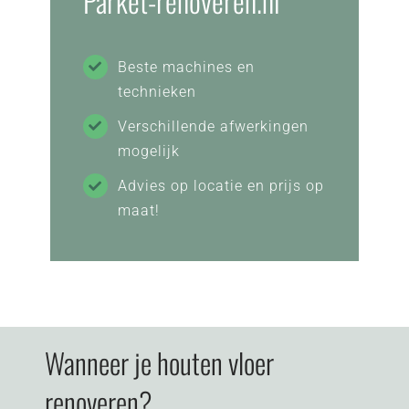
Parket-renoveren.nl
Beste machines en
technieken
Verschillende afwerkingen
mogelijk
Advies op locatie en prijs op
maat!
Wanneer je houten vloer
renoveren?