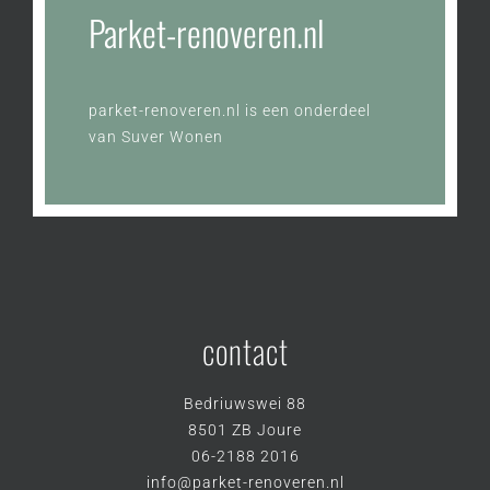
Parket-renoveren.nl
parket-renoveren.nl is een onderdeel
van
Suver Wonen
contact
Bedriuwswei 88
8501 ZB Joure
06-2188 2016
info@parket-renoveren.nl