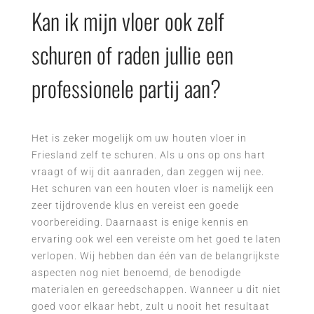
Kan ik mijn vloer ook zelf
schuren of raden jullie een
professionele partij aan?
Het is zeker mogelijk om uw houten vloer in
Friesland zelf te schuren. Als u ons op ons hart
vraagt of wij dit aanraden, dan zeggen wij nee.
Het schuren van een houten vloer is namelijk een
zeer tijdrovende klus en vereist een goede
voorbereiding. Daarnaast is enige kennis en
ervaring ook wel een vereiste om het goed te laten
verlopen. Wij hebben dan één van de belangrijkste
aspecten nog niet benoemd, de benodigde
materialen en gereedschappen. Wanneer u dit niet
goed voor elkaar hebt, zult u nooit het resultaat