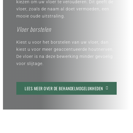
kiezen om uw vloer te verouderen. Dit geeft de
vloer, zoals de naam al doet vermoeden, een
mooie oude uitstraling.
Vloer borstelen
Kiest u voor het borstelen van uw vloer, dan
kiest u voor meer geaccentueerde houtnerven.
De vloer is na deze bewerking minder gevoelig
voor slijtage.
LEES MEER OVER DE BEHANDELMOGELIJKHEDEN