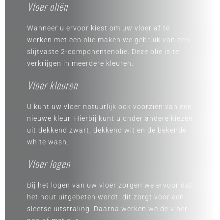
Vloer oliën
Wanneer u ervoor kiest om uw vloer af te
werken met een olie maken we gebruik van een
slijtvaste 2-componentenolie. Deze olie is te
verkrijgen in meerdere kleuren.
Vloer kleuren
U kunt uw vloer natuurlijk ook voorzien van een
nieuwe kleur. Hierbij kunt u onder andere kiezen
uit dekkend zwart, dekkend wit en de bekende
white wash.
Vloer logen
Bij het logen van uw vloer zorgen we ervoor dat
het hout uitgebeten wordt, dit zorgt voor een
sleetse uitstraling. Daarna werken we de vloer