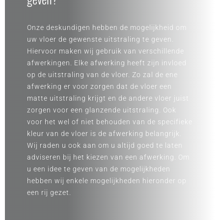
Onze deskundigen hebben de mogelijkheid om
uw vloer de gewenste uitstraling te geven.
Hiervoor maken wij gebruik van verschillende
afwerkingen. Elke afwerking heeft zijn invloed
op de uitstraling van de vloer. Zo zal de ene
afwerking er voor zorgen dat de vloer een
matte uitstraling krijgt en de andere vloer juist
zorgen voor een glanzende uitstraling. Ook
voor het wel of niet behouden van de specifieke
kleur van de vloer is de afwerking belangrijk.
Wij raden u ook aan om u altijd goed te laten
adviseren bij het kiezen van een afwerking. Om
u een idee te geven van de mogelijkheden
hebben wij enkele mogelijkheden hierond
er op
een rij gezet.