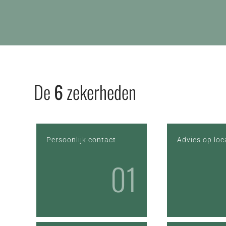
De
6
zekerheden
Persoonlijk contact
Advies op loc
01