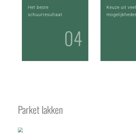
Het beste
Keuze uit vee
schuurresultaat
mogelijkhede
04
Parket lakken