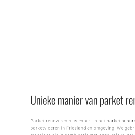
Unieke manier van
parket re
Parket-renoveren.nl is expert in het
parket schur
parketvloeren in Friesland en omgeving. We geb