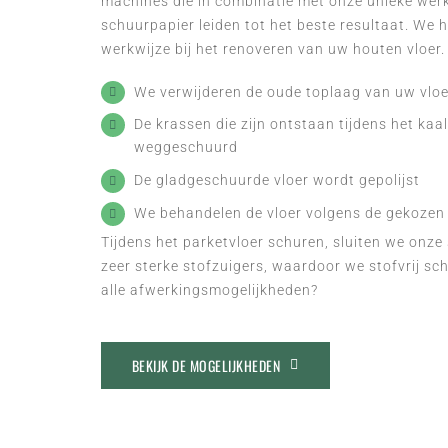
machines die in combinatie met onze unieke werk
schuurpapier leiden tot het beste resultaat. We 
werkwijze bij het renoveren van uw houten vloer.
We verwijderen de oude toplaag van uw vloe
De krassen die zijn ontstaan tijdens het ka
weggeschuurd
De gladgeschuurde vloer wordt gepolijst
We behandelen de vloer volgens de gekozen
Tijdens het parketvloer schuren, sluiten we onz
zeer sterke stofzuigers, waardoor we stofvrij s
alle afwerkingsmogelijkheden?
BEKIJK DE MOGELIJKHEDEN