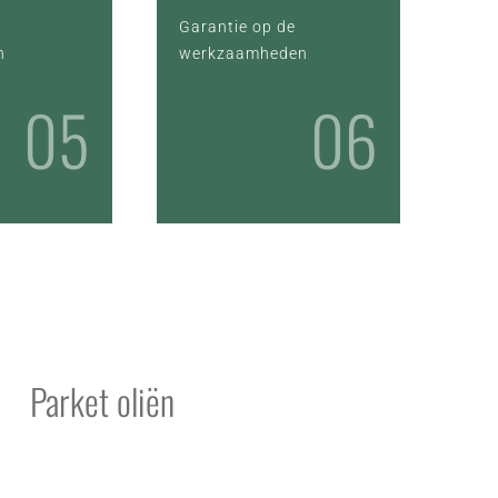
l
Garantie op de
n
werkzaamheden
05
06
Parket oliën