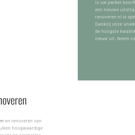
Is uw parket besch
een nieuwe uitstra
renoveren.nl is spe
Dankzij onze unie
de hoogste kwalite
nieuw uit. Neem c
noveren
en
en renoveren van
ruiken hoogwaardige