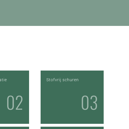
atie
Stofvrij schuren
02
03