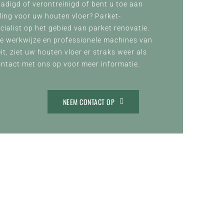
adigd of verontreinigd of bent u toe aan
ling voor uw houten vloer? Parket-
cialist op het gebied van parket renovatie.
ke werkwijze en professionele machines van
it, ziet uw houten vloer er straks weer als
ontact met ons op voor meer informatie.
NEEM CONTACT OP