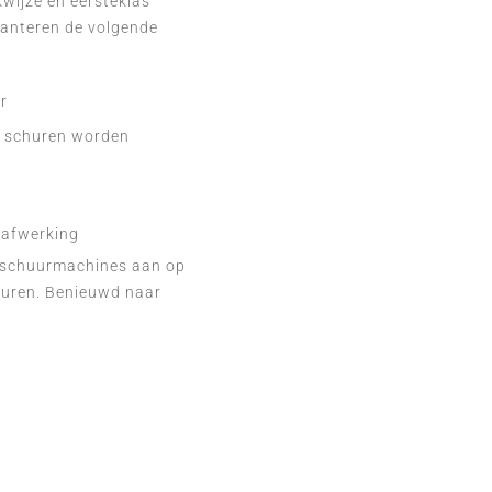
wijze en eersteklas
hanteren de volgende
r
al schuren worden
 afwerking
e schuurmachines aan op
churen. Benieuwd naar